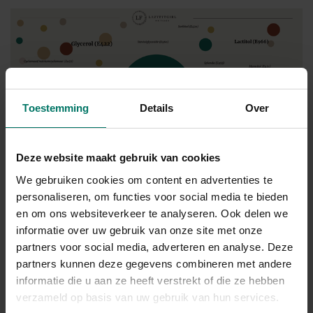
Toestemming
Details
Over
Deze website maakt gebruik van cookies
We gebruiken cookies om content en advertenties te
Voedingsclaims en misleidingen
personaliseren, om functies voor social media te bieden
en om ons websiteverkeer te analyseren. Ook delen we
Er zijn dus veel schuilnamen voor suikers en meerdere namen
informatie over uw gebruik van onze site met onze
voor zoetstoffen. Er zijn een aantal claims die je kunt
partners voor social media, adverteren en analyse. Deze
terugvinden op verpakkingen (
1
).
partners kunnen deze gegevens combineren met andere
informatie die u aan ze heeft verstrekt of die ze hebben
Het suikergehalte van het product is maximaal 5 gram per
verzameld op basis van uw gebruik van hun services.
100 gram of 2,5 gram per 100 milliliter.