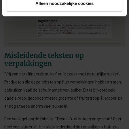
Alleen noodzakelijke cookies
Misleidende teksten op
verpakkingen
'Vrij van geraffineerde suiker' en 'gezoet met natuurlijke suiker'.
Producten die deze teksten op hun verpakkingen hebben staan,
gebruiken vaak de schuilnamen van suiker. Dit is bijvoorbeeld
dadelsiroop, geconcentreerd groente of fruitstroop. Hierdoor zit
er nog steeds enorm veel suiker in.
Een vaak gehoorde fabel is: 'Teveel fruit is toch ongezond? Er zit
heel veel suiker in'. Het klopt inderdaad dat er suiker in fruit zit,