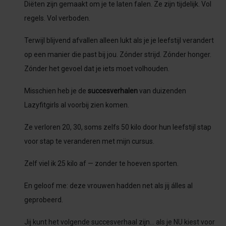
Diëten zijn gemaakt om je te laten falen. Ze zijn tijdelijk. Vol
regels. Vol verboden.
Terwijl blijvend afvallen alleen lukt als je je leefstijl verandert
op een manier die past bij jou. Zónder strijd. Zónder honger.
Zónder het gevoel dat je iets moet volhouden.
Misschien heb je de
succesverhalen
van duizenden
Lazyfitgirls al voorbij zien komen.
Ze verloren 20, 30, soms zelfs 50 kilo door hun leefstijl stap
voor stap te veranderen met mijn cursus.
Zelf viel ik 25 kilo af — zonder te hoeven sporten.
En geloof me: deze vrouwen hadden net als jij álles al
geprobeerd.
Jij kunt het volgende succesverhaal zijn… als je NU kiest voor