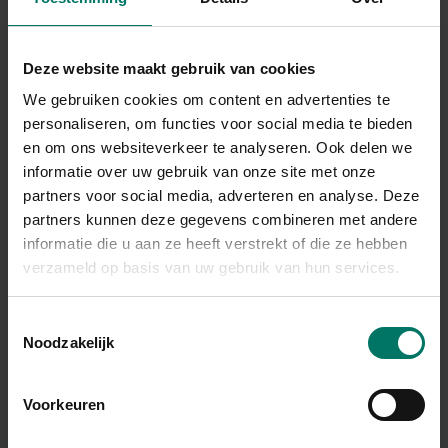
Je krijgt:
Deze website maakt gebruik van cookies
8 modules met video’s en praktische opdrachten
We gebruiken cookies om content en advertenties te
Werkboek en opdrachten om direct toe te passen
personaliseren, om functies voor social media te bieden
Een fijne community met vrouwen die snappen hoe je je
en om ons websiteverkeer te analyseren. Ook delen we
voelt
informatie over uw gebruik van onze site met onze
partners voor social media, adverteren en analyse. Deze
Maand toegang tot de club met workshops over emotie-
partners kunnen deze gegevens combineren met andere
eten, mindset & zelfvertrouwen
informatie die u aan ze heeft verstrekt of die ze hebben
Lekkere, simpele recepten zonder moeilijke schema’s
verzameld op basis van uw gebruik van hun services.
Direct toegang en alles op eigen tempo volgen
Toestemmingsselectie
Noodzakelijk
IK KIES VANDAAG VOOR MEZELF
Voorkeuren