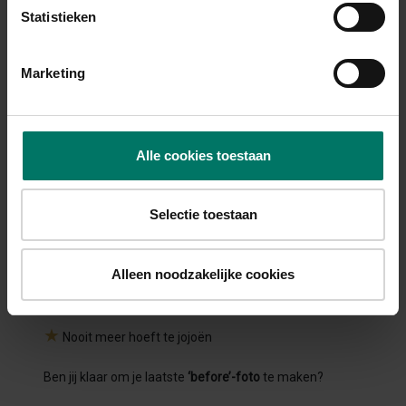
Het is geen dieet. Het is een keuze.
Statistieken
Kies ervoor om beter voor jezelf te zorgen.
Marketing
Om je lijf te voeden in plaats van uit te hongeren.
Om rust te krijgen in je hoofd.
Alle cookies toestaan
Dit leer ik jou. Zodat jij straks:
★
Weer blij in de spiegel kunt kijken
Selectie toestaan
★
Energie hebt om leuke dingen te doen
Alleen noodzakelijke cookies
★
Kleding kunt dragen waar je je mooi in voelt
★
Nooit meer hoeft te jojoën
Ben jij klaar om je laatste
‘before’-foto
te maken?