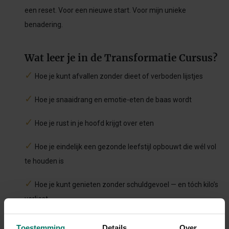
een reset. Voor een nieuwe start. Voor mijn unieke
benadering.
Wat leer je in de Transformatie Cursus?
✓
Hoe je kunt afvallen zonder dieet of verboden lijstjes
✓
Hoe je snaaidrang en emotie-eten de baas wordt
✓
Hoe je rust in je hoofd krijgt over eten
✓
Hoe je eindelijk een gezonde leefstijl opbouwt die wél vol
te houden is
✓
Hoe je kunt genieten zonder schuldgevoel — en tóch kilo’s
verliest
✓
Hoe kleine eetswitches groot verschil maken
Toestemming
Details
Over