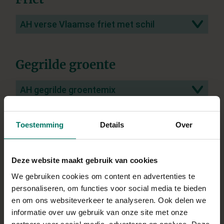
AH verse Vlaamse friet met schil
Gegrilde groente
AH gegrilde groentemix
Bonduelle gegrilde groenten mix
(diepvries)
Toestemming
Details
Over
Deze website maakt gebruik van cookies
Groentequiche
We gebruiken cookies om content en advertenties te
AH quiche broccoli kaas
personaliseren, om functies voor social media te bieden
en om ons websiteverkeer te analyseren. Ook delen we
informatie over uw gebruik van onze site met onze