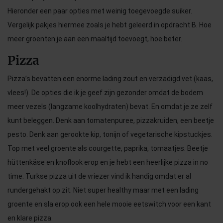
Hieronder een paar opties met weinig toegevoegde suiker.
Vergelijk pakjes hiermee zoals je hebt geleerd in opdracht B. Hoe
meer groenten je aan een maaltijd toevoegt, hoe beter.
Pizza
Pizza’s bevatten een enorme lading zout en verzadigd vet (kaas,
vlees!). De opties die ik je geef zijn gezonder omdat de bodem
meer vezels (langzame koolhydraten) bevat. En omdat je ze zelf
kunt beleggen. Denk aan tomatenpuree, pizzakruiden, een beetje
pesto. Denk aan gerookte kip, tonijn of vegetarische kipstuckjes.
Top met veel groente als courgette, paprika, tomaatjes. Beetje
hüttenkäse en knoflook erop en je hebt een heerlijke pizza in no
time. Turkse pizza uit de vriezer vind ik handig omdat er al
rundergehakt op zit. Niet super healthy maar met een lading
groente en sla erop ook een hele mooie eetswitch voor een kant
en klare pizza.