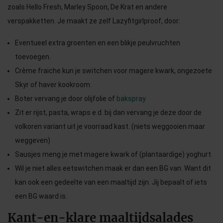
zoals Hello Fresh, Marley Spoon, De Krat en andere
verspakketten. Je maakt ze zelf Lazyfitgirlproof, door:
Eventueel extra groenten en een blikje peulvruchten
toevoegen.
Crème fraiche kun je switchen voor magere kwark, ongezoete
Skyr of haver kookroom.
Boter vervang je door olijfolie of
bakspray
Zit er rijst, pasta, wraps e.d. bij dan vervang je deze door de
volkoren variant uit je voorraad kast. (niets weggooien maar
weggeven)
Sausjes meng je met magere kwark of (plantaardige) yoghurt.
Wil je niet alles eetswitchen maak er dan een BG van. Want dit
kan ook een gedeelte van een maaltijd zijn. Jij bepaalt of iets
een BG waard is.
Kant-en-klare maaltijdsalades