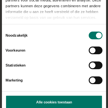
partners voor social media, adverteren en analyse. Deze
Kant-en-klaar schotel
partners kunnen deze gegevens combineren met andere
informatie die u aan ze heeft verstrekt of die ze hebben
AH comfort bowl Marokkaanse stoof
verzameld op basis van uw gebruik van hun services.
AH comfort bowl tomaat orzo
Toestemmingsselectie
Noodzakelijk
AH Terra comfort bowl jackfruit rendang
HAK burritoschotel, alle zakken van HAK
Voorkeuren
passen binnen de methode
HAK kikkererwtencurry
Statistieken
HAK linzencurry
Marketing
Hak shakshuka
HAK tortilla schotel
Alle cookies toestaan