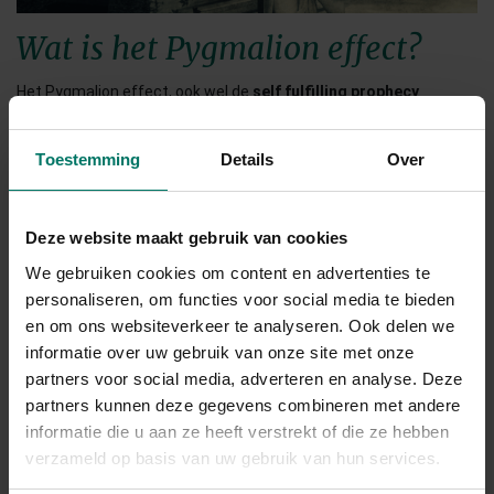
Wat is het Pygmalion effect?
Het Pygmalion effect, ook wel de
self fulfilling prophecy
genoemd, gaat over de invloed van verwachtingen van anderen
en van onszelf. Je gaat presteren naar de verwachtingen van
Toestemming
Details
Over
anderen en van jezelf.
Voorbeelden van het Pygmalion
Deze website maakt gebruik van cookies
effect
We gebruiken cookies om content en advertenties te
personaliseren, om functies voor social media te bieden
Laat ik een voorbeeld schetsen van het Pygmalion effect. Als jij
en om ons websiteverkeer te analyseren. Ook delen we
altijd te horen hebt gekregen dat bepaalde dingen nou eenmaal
informatie over uw gebruik van onze site met onze
niet voor jou zijn weggelegd of dat je altijd alles fout doet, dan ga
partners voor social media, adverteren en analyse. Deze
partners kunnen deze gegevens combineren met andere
je dat ook echt geloven. En omdat je dat gelooft, ga je dezelfde
informatie die u aan ze heeft verstrekt of die ze hebben
acties nemen en hetzelfde gedrag vertonen waardoor die
verzameld op basis van uw gebruik van hun services.
gedachte bevestigd wordt door je omgeving en, nog belangrijker,