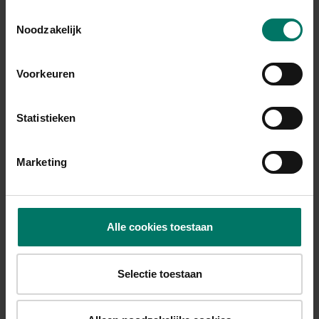
door jezelf! Je zit vast in een vicieuze cirkel.
Toestemmingsselectie
Noodzakelijk
Voorkeuren
Statistieken
Marketing
Alle cookies toestaan
In positieve zin werkt dit natuurlijk ook. Als jij te horen krijgt dat je
bij de beste van de klas hoort, ga je dat geloven en ga je beter
Selectie toestaan
presteren. Dit wordt vervolgens weer bevestigd door je
omgeving, enzovoort.