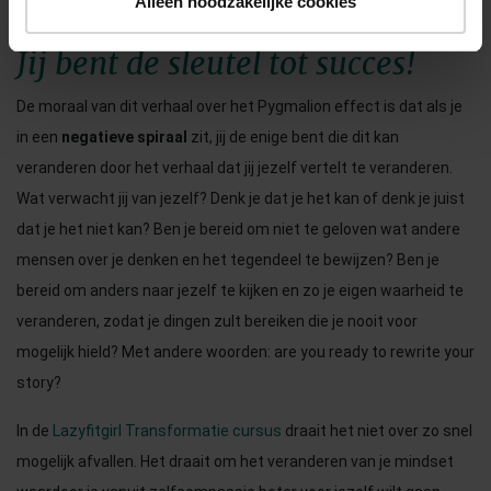
Alleen noodzakelijke cookies
Jij bent de sleutel tot succes!
De moraal van dit verhaal over het Pygmalion effect is dat als je
in een
negatieve spiraal
zit, jij de enige bent die dit kan
veranderen door het verhaal dat jij jezelf vertelt te veranderen.
Wat verwacht jij van jezelf? Denk je dat je het kan of denk je juist
dat je het niet kan? Ben je bereid om niet te geloven wat andere
mensen over je denken en het tegendeel te bewijzen? Ben je
bereid om anders naar jezelf te kijken en zo je eigen waarheid te
veranderen, zodat je dingen zult bereiken die je nooit voor
mogelijk hield? Met andere woorden: are you ready to rewrite your
story?
In de
Lazyfitgirl Transformatie cursus
draait het niet over zo snel
mogelijk afvallen. Het draait om het veranderen van je mindset