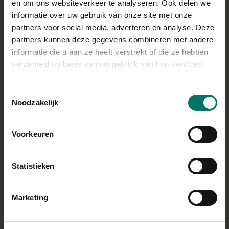
laten ontdooien;
en om ons websiteverkeer te analyseren. Ook delen we
informatie over uw gebruik van onze site met onze
2. Spray de springvorm in met de bakspray;
partners voor social media, adverteren en analyse. Deze
partners kunnen deze gegevens combineren met andere
3. Bedek met de taartbladen de springvorm tot deze
informatie die u aan ze heeft verstrekt of die ze hebben
helemaal bedekt is;
verzameld op basis van uw gebruik van hun services.
4. Kook de broccoli tot deze beetgaar is en giet af;
Toestemmingsselectie
Noodzakelijk
5. Mix de eieren, pesto en cottage cheese tot een egaal
mengsel (voeg eventueel kruiden toe);
Voorkeuren
6. Leg in de springvorm de gekookte broccoli en verdeel de
cashewnoten en de brie erover heen;
Statistieken
7. Giet vervolgens het eimengsel over de vulling;
Marketing
8. Optioneel, leg een paar dunne plakjes brie over de vulling;
9. Bak de taart in een voorverwarmde (hetelucht) oven op