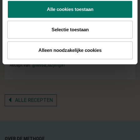
200 graden voor +/- 40 minuten.
Alle cookies toestaan
Ontdek ook:
Selectie toestaan
Easy quiche
Quiche met spinazie, broccoli en hüttenkäse
Alleen noodzakelijke cookies
Hartige taart met spinazie
Recept van:
@tessa_lazyfitgirl
ALLE RECEPTEN
OVER DE METHODE