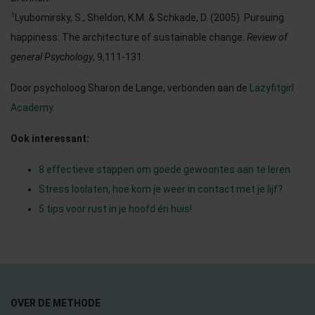
1
Lyubomirsky, S., Sheldon, K.M. & Schkade, D. (2005). Pursuing
happiness: The architecture of sustainable change.
Review of
general Psychology
, 9,111-131.
Door psycholoog Sharon de Lange, verbonden aan de
Lazyfitgirl
Academy
.
Ook interessant:
8 effectieve stappen om goede gewoontes aan te leren
Stress loslaten, hoe kom je weer in contact met je lijf?
5 tips voor rust in je hoofd én huis!
OVER DE METHODE