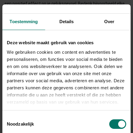
een positief effect op je geluksgevoel. Bedenk bijvoorbeeld elke
dag wat de 3 mooiste momenten waren van de dag of schrijf ze
op in een dagboek. Je leert zo je brein te focussen op de
Toestemming
Details
Over
positieve dingen in je leven.
5. Toon je dankbaarheid
Deze website maakt gebruik van cookies
We gebruiken cookies om content en advertenties te
Dankbaarheid uiten verhoogt je geluksniveau en verminderd
personaliseren, om functies voor social media te bieden
negatieve gevoelens. Tel je zegeningen en wees er daarna
en om ons websiteverkeer te analyseren. Ook delen we
dankbaar voor. Zeg vaker oprecht dankjewel als iemand iets voor
informatie over uw gebruik van onze site met onze
je doet. Je kunt tegenwoordig ook diverse
partners voor social media, adverteren en analyse. Deze
partners kunnen deze gegevens combineren met andere
dankbaarheidsdagboeken kopen. Of bespreek aan het einde van
informatie die u aan ze heeft verstrekt of die ze hebben
de dag met je partner waar je dankbaar voor bent. Dit is één van
verzameld op basis van uw gebruik van hun services.
de makkelijkste en snelste manieren om je geluksgevoel per
direct te verhogen. Je kunt namelijk niet dankbaar én ontevreden
Toestemmingsselectie
tegelijk zijn. Zorg ervoor dat dankbaarheid een
gewoonte
wordt
Noodzakelijk
en je geluksgevoel stijgt aanzienlijk. Let wel op dat je oprecht