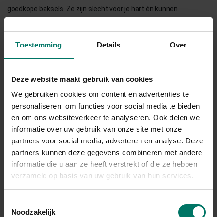
goedkope baksels. Ze zijn slecht voor je hart én kunnen
ontstekingsreacties in je lichaam verhogen, wat je
hormoonbalans niet ten goede komt.
Toestemming
Details
Over
4. Zuivel (bij sommige vrouwen)
Deze website maakt gebruik van cookies
Vooral magere melk of eiwitrijke zuivelproducten kunnen bij
We gebruiken cookies om content en advertenties te
sommige vrouwen de aanmaak van IGF-1 verhogen, wat invloed
personaliseren, om functies voor social media te bieden
heeft op de productie van androgenen. Niet iedereen reageert
en om ons websiteverkeer te analyseren. Ook delen we
hierop, dus test vooral zelf wat voor jou werkt.
informatie over uw gebruik van onze site met onze
partners voor social media, adverteren en analyse. Deze
partners kunnen deze gegevens combineren met andere
5. Overmatige cafeïne en alcohol
informatie die u aan ze heeft verstrekt of die ze hebben
verzameld op basis van uw gebruik van hun services.
Te veel koffie, energiedrank of wijn kan je bloedsuikerspiegel
ontregelen en je slaap verstoren. En juist rust en hormonale
Toestemmingsselectie
balans zijn bij PCOS extra belangrijk.
Noodzakelijk