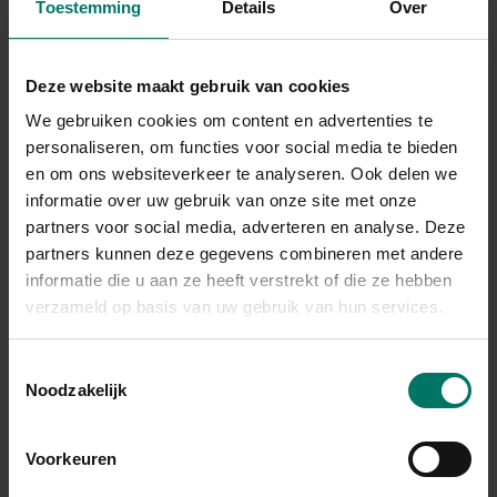
Toestemming
Details
Over
spanningsklachten.
Om overeind te blijven staan in moeilijke tijden en niet te
Deze website maakt gebruik van cookies
bezwijken onder de druk, zet ons lichaam het stress-systeem in
werking. Het heeft een onmisbare functie. Het stresshormoon
We gebruiken cookies om content en advertenties te
personaliseren, om functies voor social media te bieden
cortisol maakt extra suiker vrij in onze bloedbaan, zodat we de
en om ons websiteverkeer te analyseren. Ook delen we
benodigde inspanning kunnen leveren. Je spieren, inclusief de
informatie over uw gebruik van onze site met onze
wanden van je bloedvaten, spannen aan onder invloed van
partners voor social media, adverteren en analyse. Deze
(nor)adrenaline en je hart gaat sneller kloppen, voor een
partners kunnen deze gegevens combineren met andere
effectieve circulatie van zuurstof en brandstof. Heb je een
informatie die u aan ze heeft verstrekt of die ze hebben
gezonde leefstijl en ervaar je minder stress? Dan zul je zien dat je
verzameld op basis van uw gebruik van hun services.
ook minder tot geen last hebt van lichamelijke ongemakken als
Toestemmingsselectie
stress- of spanningsklachten. Wil je leren om stress los te laten?
Noodzakelijk
Lees dan het artikel ‘
Stress loslaten, hoe kom je weer in contact
met je lijf? Vijf tips!
'
Voorkeuren