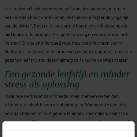
Het impliceert ook dat iemand zelf aan de slag moet, of dat in
het verleden had moeten doen. Het bekende ‘wijzende vingertje
van de dokter’. Dat is niet leuk om te horen en die boodschap is
niet leuk om te brengen. Het geeft wrijving en weerstand in het
contact. Er spelen inderdaad vaak meerdere factoren een rol,
denk aan erfelijkheid of de omgeving waarin je opgroeit, maar een
gezonde leefstijl zou daarin alsnog zelfs kunnen compenseren.
Een gezonde leefstijl en minder
stress als oplossing
Maar hoe werkt dat dan? Steeds meer mensen weten dat
‘stress’ niet slechts een afschuifpost is. Wanneer we een druk
bestaan hebben of nare gebeurtenissen meemaken, neemt de
stress toe en lijkt je immuunsysteem minder te functioneren of
ontstaan er lichamelijke ongemakken. Je ondervindt stress- of