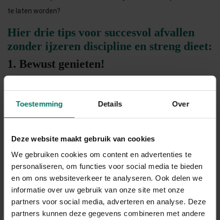
te laten worden?
Hier drie tips voor succesvol afvallen
zonder ijzeren discipline en streng dieet:
1. Bewust genieten!
Als je wil afvallen zonder ijzeren discipline, adviseren we je om
spaarzaam om te gaan met je wilskracht. Dit betekent dat je
Toestemming
Details
Over
slim gebruik maakt van diezelfde wilskracht. Handig daarvoor
is
BG’s inplannen
. Bewuste genietmomenten waarbij je iets
minder voedzaams eet dat voor jou echt een 10 is. Mocht je in
Deze website maakt gebruik van cookies
een situatie komen waar je weet dat je veel verleidingen gaat
We gebruiken cookies om content en advertenties te
hebben, zoals bijvoorbeeld een verjaardag, plan je BG in!
personaliseren, om functies voor social media te bieden
en om ons websiteverkeer te analyseren. Ook delen we
Spreek met jezelf af
dat je de lekkere stokbroodjes wél neemt,
informatie over uw gebruik van onze site met onze
maar de borrelnootjes laat staan. Weet je dat je een dag op pad
partners voor social media, adverteren en analyse. Deze
partners kunnen deze gegevens combineren met andere
moet langs allemaal lekkere winkels en restaurants, plan ‘s