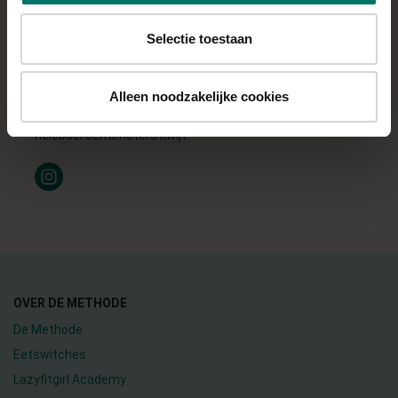
de hoeveelheden suiker die in dingen gestopt zijn, waarvan ik
dus dacht dat ze gezond waren. Dus verving ik de gezoete
Selectie toestaan
havermout met kaneel door gewone havermout. Ik leerde
mugcakes maken en bananenbrood. Na de eerste zes weken
Alleen noodzakelijke cookies
was het resultaat fantastisch! Ruim 5 kilo afgevallen en een
heleboel centimeters kwijt!
OVER DE METHODE
De Methode
Eetswitches
Lazyfitgirl Academy