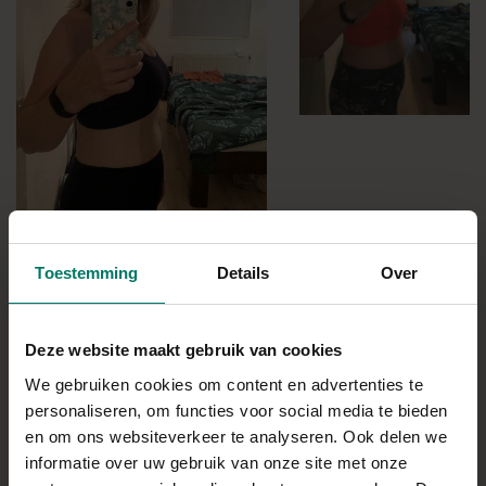
Toestemming
Details
Over
Talitha binnen 6 weken ruim 5
kilo kwijt
Deze website maakt gebruik van cookies
Maart 2020 kom ik via Instagram Anki tegen en ga haar
We gebruiken cookies om content en advertenties te
volgen. Ze heeft een methode ontwikkeld, de Lazyfitgirl
personaliseren, om functies voor social media te bieden
Methode om blijvend af te slanken. Dat vind ik interessant, na
en om ons websiteverkeer te analyseren. Ook delen we
mijn zwangerschappen en drie kinderen op de wereld gezet
informatie over uw gebruik van onze site met onze
te hebben ben ik de 70 kilo snel voorbijgegaan. Behoorlijk veel