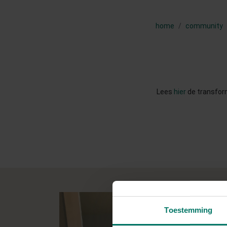
home
community
Lees
hier
de transform
Toestemming