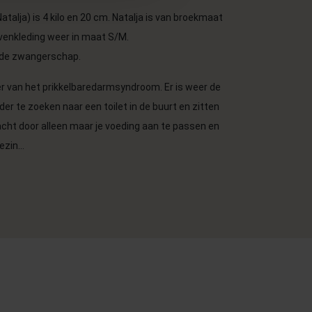
Natalja) is 4 kilo en 20 cm. Natalja is van broekmaat
ovenkleding weer in maat S/M.
erde zwangerschap.
r van het prikkelbaredarmsyndroom. Er is weer de
er te zoeken naar een toilet in de buurt en zitten
acht door alleen maar je voeding aan te passen en
zin...