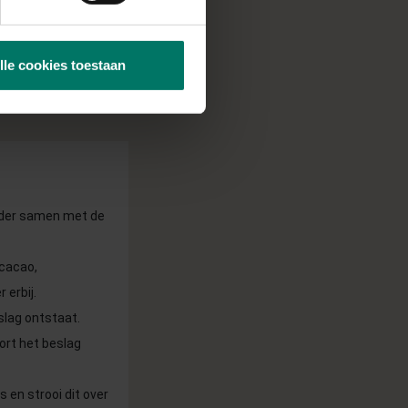
lle cookies toestaan
ender samen met de
 cacao,
 erbij.
slag ontstaat.
ort het beslag
s en strooi dit over