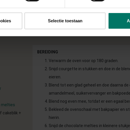
de chocolade liefhebbers en je hebt meteen je portie groente binnen.
in
ookies
Selectie toestaan
A
BEREIDING
Verwarm de oven voor op 180 graden.
Snijd courgette in stukken en doe in de bl
eieren.
Blend tot een glad geheel en doe daarna de
r
amandelmeel, suikervervanger en bakpoeder
Blend nog even mee, totdat er een egaal be
 melties
Bekleed de ovenschaal met bakpapier en st
f cakeblik +
hierin.
Snijd de chocolate melties in kleinere stukje