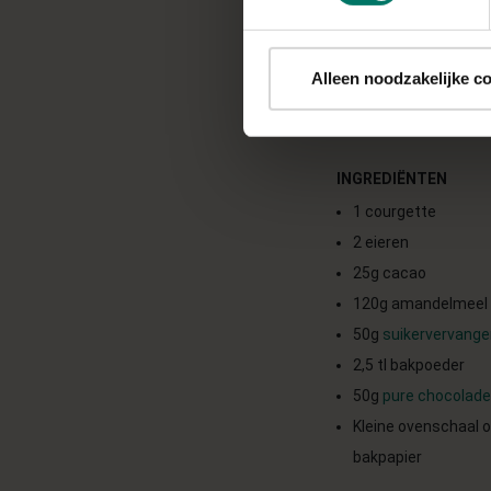
tussendoortje voor 
Bereidingstijd: 40 m
Alleen noodzakelijke c
INGREDIËNTEN
1 courgette
2 eieren
25g cacao
120g amandelmeel
50g
suikervervange
2,5 tl bakpoeder
50g
pure chocolade
Kleine ovenschaal o
bakpapier