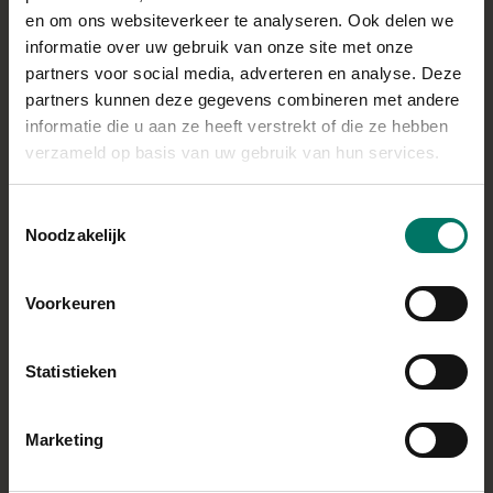
en om ons websiteverkeer te analyseren. Ook delen we
informatie over uw gebruik van onze site met onze
BEREIDING
partners voor social media, adverteren en analyse. Deze
Verwarm een heteluchtoven voor op 190 graden.
partners kunnen deze gegevens combineren met andere
Doe de haver- en amandelmeel, bakpoeder en
informatie die u aan ze heeft verstrekt of die ze hebben
suikervervanger bij elkaar. Roer door elkaar.
verzameld op basis van uw gebruik van hun services.
Doe 1 voor 1 de overige bodemingrediënten erbij.
Kneed het beslag tot ene bal (hij voelt wat plakkerig
Toestemmingsselectie
Noodzakelijk
aan. Is ok) verdeel in 5 stukken.
Vul de taartvormpjes. Druk de bodem plat en zorg
voor een opstaande rand.
Voorkeuren
Zet de vormpjes 20-25 min in de oven.
Begin ondertussen met het maken van de vulling.
Statistieken
Ontdooi de passievruchtblokjes 1 min in de
magnetron.
Marketing
Verwarm de melk in een steelpannetje.
Voeg de custardpoeder en later de suikervervanger