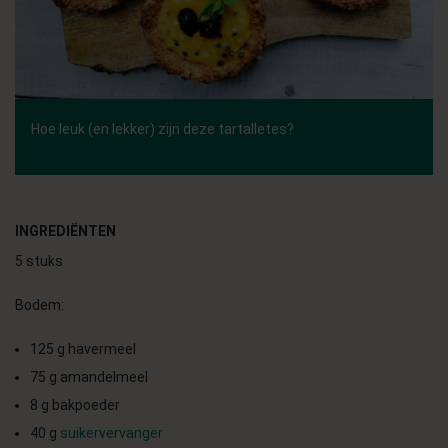
Hoe leuk (en lekker) zijn deze tartalletes?
INGREDIËNTEN
5 stuks
Bodem:
125 g havermeel
75 g amandelmeel
8 g bakpoeder
40 g
suikervervanger