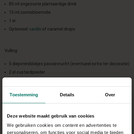
85 ml ongezoete plantaardige drink
15 ml zonnebloemolie
1 ei
Optioneel:
vanille
of caramel drops
Vulling:
5 diepvriesblokjes passievrucht (eventueel extra ter decoratie)
2 el custardpoeder
1 el suikervervanger
10 g havermeel
Toestemming
Details
Over
150 ml ongezoete melk
Direct in je mandje bij:
Deze website maakt gebruik van cookies
We gebruiken cookies om content en advertenties te
personaliseren, om functies voor social media te bieden