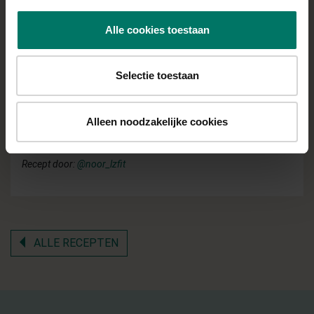
en havermeel toe. Roer goed door. Voeg de
Alle cookies toestaan
passievrucht toe en roer even mee totdat je een
dikkere substantie krijgt.
Zet het vuur uit en vul de tartelletes met de
Selectie toestaan
custardvulling. Laat even afkoelen.
Decoreer de tartelettes met wat extra ontdooide
Alleen noodzakelijke cookies
passievrucht, blauwe bessen en een beetje munt.
Recept door:
@noor_lzfit
ALLE RECEPTEN