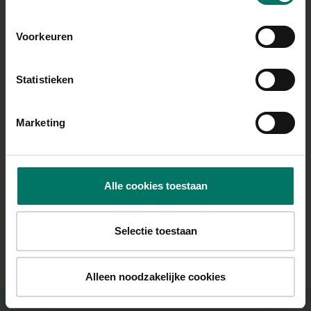
Warm is dit het allerlekkerste, maar pas op want de
Voorkeuren
gesmolten chocolate melties zijn nog erg warm dus
even 10 minuutjes laten afkoelen! Invriezen kan prima
met deze cake, al vraag ik mij af of je wat over zal
Statistieken
houden ????
Je kan dit tenslotte als ontbijt, lunch, toetje of
Marketing
gewoon tussendoor eten.
Recept door
@jessica_lazyfitgirl
Alle cookies toestaan
Selectie toestaan
ALLE RECEPTEN
Alleen noodzakelijke cookies