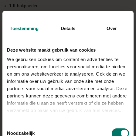
1 tl. bakpoeder
6 st. dark chocolate melties @steviala
Direct in je mandje bij:
Toestemming
Details
Over
Deze website maakt gebruik van cookies
We gebruiken cookies om content en advertenties te
BEREIDING
personaliseren, om functies voor social media te bieden
en om ons websiteverkeer te analyseren. Ook delen we
Verwarm de oven voor op 180 graden
informatie over uw gebruik van onze site met onze
Meng de droge ingrediënten in een mengkom
partners voor social media, adverteren en analyse. Deze
Voeg de pompoenpuree hier aan toe
partners kunnen deze gegevens combineren met andere
Hak de chocolate melties fijn en voeg ook toe aan het
informatie die u aan ze heeft verstrekt of die ze hebben
beslag
verzameld op basis van uw gebruik van hun services.
Doe het beslag in een brownie vorm
Zet 20 minuten in de oven Smullen maar!
Toestemmingsselectie
Noodzakelijk