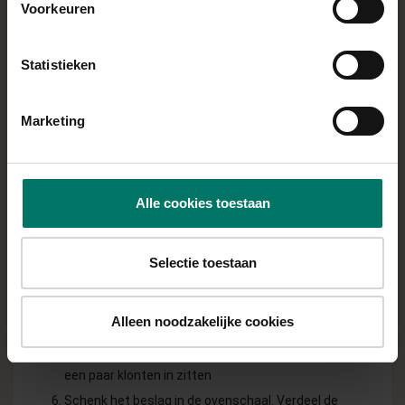
Voorkeuren
BEREIDING
Meng alle ingrediënten van het eerste rijtje
Statistieken
ingrediënten met elkaar in een grote kom en laat even
staan
Marketing
Verwarm vervolgens de oven voor op 180 graden
(boven- en onderwarmte) en bekleed een grote
ovenschaal (ik gebruik er 1 van 23x36 cm) met
bakpapier
Alle cookies toestaan
In een andere kom meng je de droge ingrediënten (het
tweede rijtje ingrediënten)
Selectie toestaan
Snijd de nectarine in plakjes
Wanneer de oven voorverwarmd is, voeg je de droge
Alleen noodzakelijke cookies
ingrediënten toe aan de natte ingrediënten en roer tot
alles is gemengd. Roer niet te hard, het is prima als er
een paar klonten in zitten
Schenk het beslag in de ovenschaal. Verdeel de