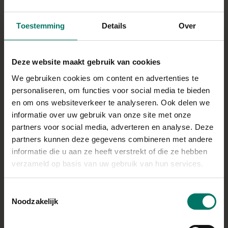
Tweede rijtje ingrediënten:
Toestemming
Details
Over
150 g volkoren meel
60 g havermeel
Deze website maakt gebruik van cookies
15 g eiwitpoeder vanille
We gebruiken cookies om content en advertenties te
2,25 tl bakpoeder
personaliseren, om functies voor social media te bieden
Snuf zout
en om ons websiteverkeer te analyseren. Ook delen we
informatie over uw gebruik van onze site met onze
Als topping:
partners voor social media, adverteren en analyse. Deze
1 a 2 nectarines, in plakjes gesneden
partners kunnen deze gegevens combineren met andere
informatie die u aan ze heeft verstrekt of die ze hebben
een handje gehakte nootjes
verzameld op basis van uw gebruik van hun services.
Direct in je mandje bij:
1
1
Toestemmingsselectie
Noodzakelijk