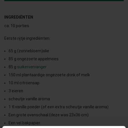
INGREDIËNTEN
ca. 10 porties
Eerste rijtje ingrediënten:
65 g (zonnebloem)olie
85 g ongezoete appelmoes
85 g
suikervervanger
150 ml plantaardige ongezoete drink of melk
10 ml citroensap
3 eieren
scheutje vanille aroma
1 tl vanille poeder (of een extra scheutje vanille aroma)
Een grote ovenschaal (deze was 23x36 cm)
Een vel bakpapier