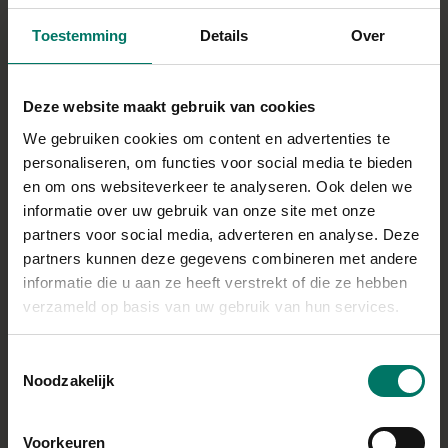
opbrengen tot je kan genieten!
Toestemming
Details
Over
Bereidingstijd: 5 min
Deze website maakt gebruik van cookies
We gebruiken cookies om content en advertenties te
INGREDIËNTEN
personaliseren, om functies voor social media te bieden
1 bakje Ísey Skyr Air Cherry Chocolate
en om ons websiteverkeer te analyseren. Ook delen we
informatie over uw gebruik van onze site met onze
15 gram
pure chocolade melties
partners voor social media, adverteren en analyse. Deze
Direct in je mandje bij:
partners kunnen deze gegevens combineren met andere
informatie die u aan ze heeft verstrekt of die ze hebben
verzameld op basis van uw gebruik van hun services.
Toestemmingsselectie
Noodzakelijk
BEREIDING
Doe de Ísey Skyr air in een schaaltje, smelt de
chocolade au bain marie of in de magnetron (dan wel
Voorkeuren