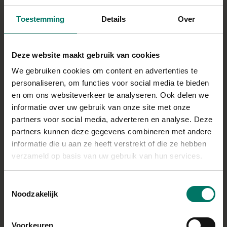
30 g
suikervervanger
Toestemming
Details
Over
40 gr halvarine
45 ml amandeldrink ongezoet
Deze website maakt gebruik van cookies
Stuks: 20-25
We gebruiken cookies om content en advertenties te
personaliseren, om functies voor social media te bieden
BEREIDING
en om ons websiteverkeer te analyseren. Ook delen we
Verwarm de oven voor op 180 graden.
informatie over uw gebruik van onze site met onze
partners voor social media, adverteren en analyse. Deze
Meng het speltmeel met de speculaaskruiden, kaneel,
partners kunnen deze gegevens combineren met andere
bakpoeder en snuf zout.
informatie die u aan ze heeft verstrekt of die ze hebben
Voeg hier de halvarine, suikervervanger en
verzameld op basis van uw gebruik van hun services.
amandeldrink aan toe en kneed met je vingers tot een
bal deeg. Is het deeg te plakkerig? Voeg dan een
Toestemmingsselectie
beetje extra meel toe. Is het deeg te droog? Voeg dan
Noodzakelijk
een klein beetje extra halvarine toe.
Kneed met je handen kleine balletjes van het deeg en
Voorkeuren