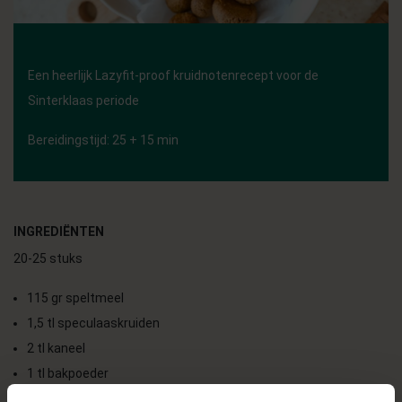
Een heerlijk Lazyfit-proof kruidnotenrecept voor de
Sinterklaas periode
Bereidingstijd: 25 + 15 min
INGREDIËNTEN
20-25 stuks
115 gr speltmeel
1,5 tl speculaaskruiden
2 tl kaneel
1 tl bakpoeder
Snuf zout