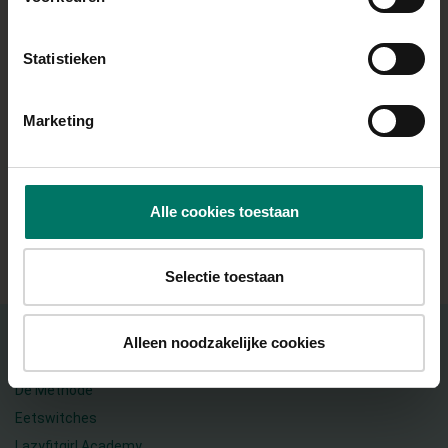
duw deze een klein beetje plat op een met bakpapier
beklede bakplaat.
Statistieken
Smeer eventueel een klein beetje amandelmelk op de
kruidnoten voor ze de oven in gaan.
Marketing
Bak voor 15 minuten op 180 graden.
Alle cookies toestaan
ALLE RECEPTEN
Selectie toestaan
Alleen noodzakelijke cookies
OVER DE METHODE
De Methode
Eetswitches
Lazyfitgirl Academy