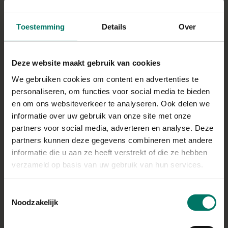
INGREDIËNTEN
Toestemming
Details
Over
1 persoon
1 nectarine
Deze website maakt gebruik van cookies
Ísey Skyr knijpverpakking Mandarin Pie
We gebruiken cookies om content en advertenties te
een eetlepel granola
(Quaker)
personaliseren, om functies voor social media te bieden
wat
honingvervanger
en om ons websiteverkeer te analyseren. Ook delen we
informatie over uw gebruik van onze site met onze
Direct in je mandje bij:
partners voor social media, adverteren en analyse. Deze
1
1
partners kunnen deze gegevens combineren met andere
informatie die u aan ze heeft verstrekt of die ze hebben
verzameld op basis van uw gebruik van hun services.
BEREIDING
Toestemmingsselectie
Halveer de nectarine en verwijder de pit
Noodzakelijk
Hol de nectarine optioneel nog wat verder uit met een
(ijs)lepel