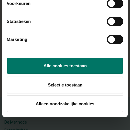
Voorkeuren
Vul de nectarine met de Ísey Skyr, schenk er
honing(vervanger) overheen en top tot slot af met
Statistieken
granola.
Marketing
Recept van @
femsfoodiefinds
Alle cookies toestaan
ALLE RECEPTEN
Selectie toestaan
Alleen noodzakelijke cookies
OVER DE METHODE
De Methode