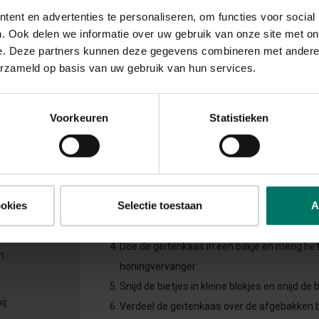
ent en advertenties te personaliseren, om functies voor social
 10 min
. Ook delen we informatie over uw gebruik van onze site met on
e. Deze partners kunnen deze gegevens combineren met andere i
erzameld op basis van uw gebruik van hun services.
BEREIDING
Voorkeuren
Statistieken
Snijd het brood in sneetjes van 2 cm en leg
peper &zout
op een bakplaat.
Meng de olijfolie en de kruiden en smeer de
op kamer
olie.
ookies
Selectie toestaan
A
Bak de broodjes 10 min op 180 graden in de
ger
onder).
Doe de geitenkaas in een bakje en meng he
n
honingvervanger.
Snijd de bietjes in kleine blokjes en snijd de 
ij:
Verdeel de geitenkaas over de afgebakken 