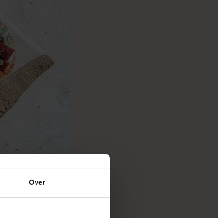
Over
blauwe bessen is