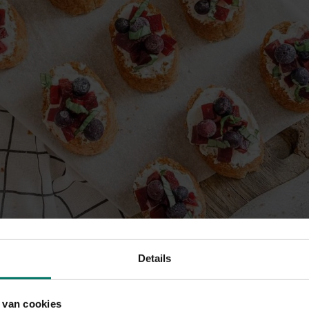
Details
ekker voorgerecht of hapje? Deze bruschetta met geitenkaas, biet en 
 Lazyfitgirl-proof!
 van cookies