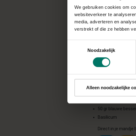
We gebruiken cookies om cont
Bereidingstijd: 15 +
websiteverkeer te analyseren
media, adverteren en analys
verstrekt of die ze hebben v
INGREDIËNTEN
Toestemmingsselectie
Volkoren stokbrood
Noodzakelijk
Kruiden: knoflook, 
4 el olijfolie
60 gr geitenkaas (
temperatuur)
Alleen noodzakelijke c
15 gr
honingvervan
75 gr bieten
50 gr blauwe besse
Basilicum
Direct in je mandje b