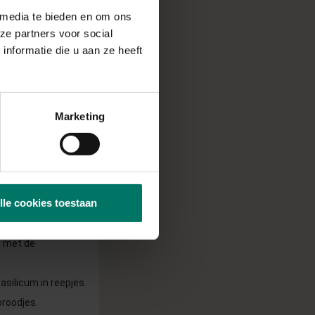
 media te bieden en om ons
ze partners voor social
nformatie die u aan ze heeft
Marketing
 ze op een bakpapier
 broodjes in met de
lle cookies toestaan
 oven (boven- en
t met de
basilicum in reepjes.
broodjes.