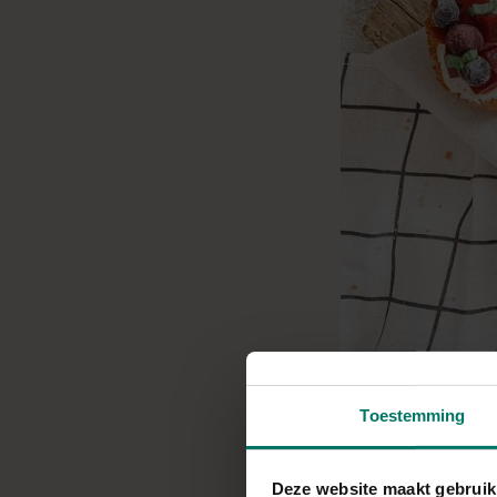
Toestemming
Op zoek naar een l
eenvoudig, lekker en
Deze website maakt gebruik