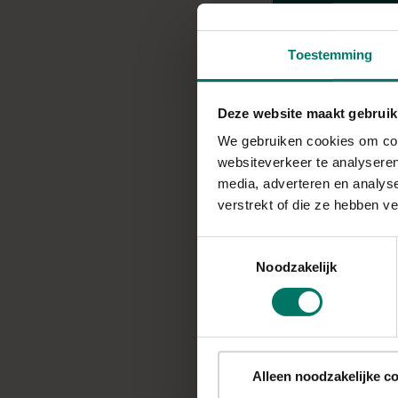
Toestemming
Bereidingstijd: 30 m
Deze website maakt gebruik
We gebruiken cookies om cont
INGREDIËNTEN
websiteverkeer te analyseren
Recept voor 2 appels 
media, adverteren en analys
verstrekt of die ze hebben v
2 eieren
Snufje zout
Toestemmingsselectie
30 gr
honingvervan
Noodzakelijk
stevia drops vanille
60ml ongezoete (a
40 gr volkorenmeel
30 gr amandelmeel,
Alleen noodzakelijke c
van
KoRo