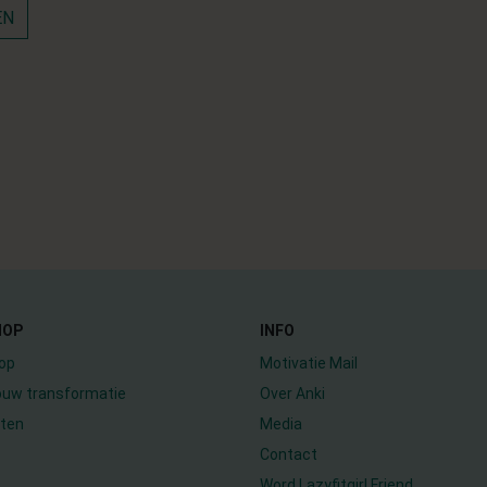
EN
HOP
INFO
op
Motivatie Mail
jouw transformatie
Over Anki
ten
Media
Contact
Word Lazyfitgirl Friend