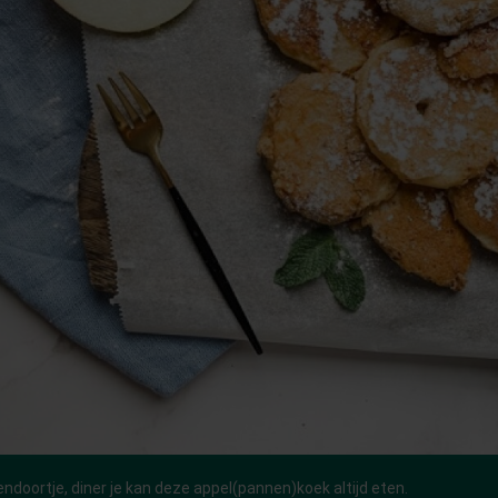
endoortje, diner je kan deze appel(pannen)koek altijd eten.