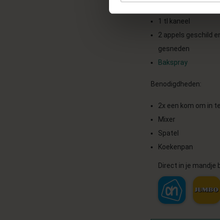
5 gr bakpoeder
1 tl kaneel
2 appels geschild en
gesneden
Bakspray
Benodigdheden:
2x een kom om in t
Mixer
Spatel
Koekenpan
Direct in je mandje b