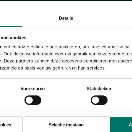
Details
in
 van cookies
ent en advertenties te personaliseren, om functies voor social
BEREIDING
. Ook delen we informatie over uw gebruik van onze site met on
Ingrediënten:
e. Deze partners kunnen deze gegevens combineren met andere i
Bereiding:
erzameld op basis van uw gebruik van hun services.
Scheid de eieren en die het eiwit in een kom
het zout toe en klop heb eiwit stijf op
ger
Voorkeuren
Statistieken
Voeg bij de eierdooiers de honingvervanger
naar smaak
vanille drops en klopt het +/- 4 min op
mandel)melk
Voeg de melk, de meel, de bakpoeder en de 
spatel het door het beslag.
 bijvoorbeeld
ookies
Selectie toestaan
A
Spatel nu voorzichtig de opgeklopte eiwit d