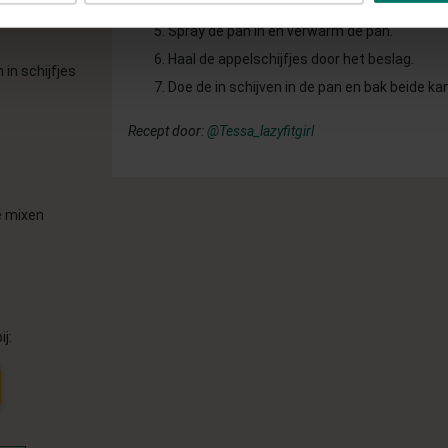
het luchtig.
Spray de pan in en verwarm de pan.
Haal de appelschijfjes door het beslag.
 in schijfjes
Doe de in schijven in de pan en bak beide ka
Recept door:
@Tessa_lazyfitgirl
e mixen
ij: