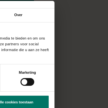
Over
 media te bieden en om ons
ze partners voor social
nformatie die u aan ze heeft
 die ontvet is. Voeg
Marketing
 en eventueel de
kaneel toe en
lle cookies toestaan
oor het beslag, hou