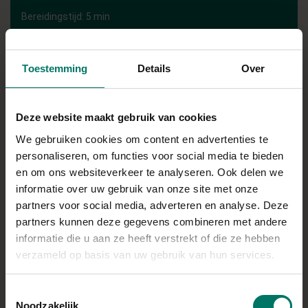
Bereidingstijd: 5 min
Toestemming
Details
Over
INGREDIËNTEN
1 persoon
Deze website maakt gebruik van cookies
100 g proteine pudding vanille smaak (ik gebruikte van de Lidl)
We gebruiken cookies om content en advertenties te
personaliseren, om functies voor social media te bieden
Halve tl bakpoeder
en om ons websiteverkeer te analyseren. Ook delen we
50 g volkoren tarwemeel
informatie over uw gebruik van onze site met onze
50 gram wortel-, bloemkool-, courgette-, of broccolirijst
partners voor social media, adverteren en analyse. Deze
(ontdooid)
partners kunnen deze gegevens combineren met andere
informatie die u aan ze heeft verstrekt of die ze hebben
Direct in je mandje bij:
verzameld op basis van uw gebruik van hun services.
Toestemmingsselectie
Noodzakelijk