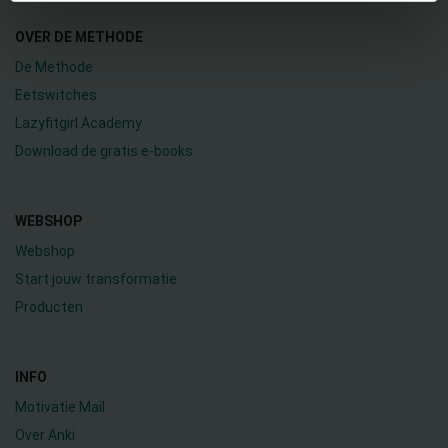
OVER DE METHODE
De Methode
Eetswitches
Lazyfitgirl Academy
Download de gratis e-books
WEBSHOP
Webshop
Start jouw transformatie
Producten
INFO
Motivatie Mail
Over Anki