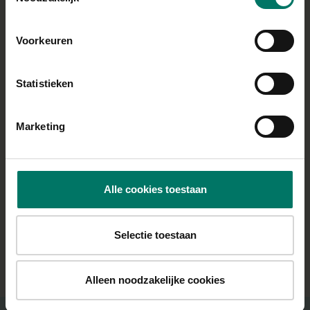
BEREIDING
Voorkeuren
Maak beslag van de ingrediënten, de groenterijst roer
je er als laatste doorheen.
Statistieken
In een wafelijzer met
bakspray
bak je de wafels.
Strooi er optioneel nog wat poeder
suikervervanger
overheen, serveer met wat vers fruit en aanvallen
Marketing
maar!
Recept van
@femsfoodiefinds
Alle cookies toestaan
Selectie toestaan
ALLE RECEPTEN
Alleen noodzakelijke cookies