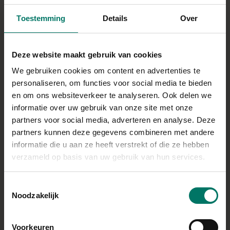
80 g magere kwark
Toestemming
Details
Over
45 g volkoren meel
0,5 tl bakpoeder
1 ei
Deze website maakt gebruik van cookies
20 gram eiwitpoeder vanille
We gebruiken cookies om content en advertenties te
15 gram rozijnen
personaliseren, om functies voor social media te bieden
een scheut (ongezoete plantaardige) melk
en om ons websiteverkeer te analyseren. Ook delen we
informatie over uw gebruik van onze site met onze
Topping:
partners voor social media, adverteren en analyse. Deze
partners kunnen deze gegevens combineren met andere
Poedersuiker(vervanger)
informatie die u aan ze heeft verstrekt of die ze hebben
Direct in je mandje bij:
verzameld op basis van uw gebruik van hun services.
Toestemmingsselectie
Noodzakelijk
BEREIDING
Voorkeuren