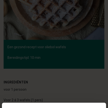
Een gezond recept voor oliebol wafels
Bereidingstijd: 10 min
INGREDIËNTEN
voor 1 persoon
Voor 2 á 3 wafels (1 pers)