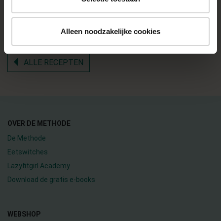
recepten.
Alleen noodzakelijke cookies
ALLE RECEPTEN
OVER DE METHODE
De Methode
Eetswitches
Lazyfitgirl Academy
Download de gratis e-books
WEBSHOP