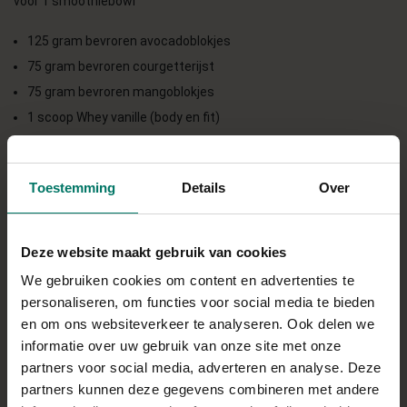
voor 1 smoothiebowl
125 gram bevroren avocadoblokjes
75 gram bevroren courgetterijst
75 gram bevroren mangoblokjes
1 scoop Whey vanille (body en fit)
200 ml optimel mango-passievrucht
1 shotje mango (personal protein)
Toestemming
Details
Over
Direct in je mandje bij:
Deze website maakt gebruik van cookies
We gebruiken cookies om content en advertenties te
personaliseren, om functies voor social media te bieden
en om ons websiteverkeer te analyseren. Ook delen we
BEREIDING
informatie over uw gebruik van onze site met onze
Doe de avocado en mangoblokjes in de blender
partners voor social media, adverteren en analyse. Deze
(afhankelijk van je blender even klein beetje laten
partners kunnen deze gegevens combineren met andere
ontdooien) en blend tot ze klein zijn.