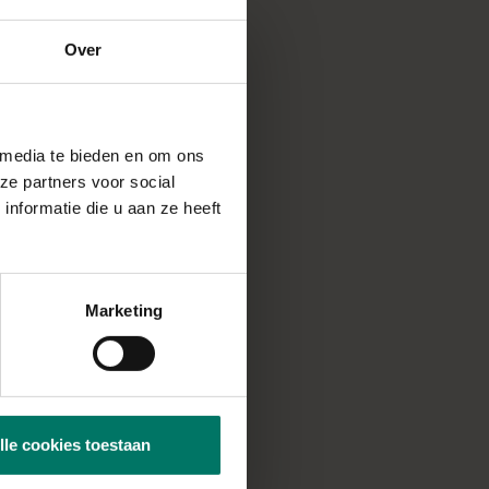
Over
 media te bieden en om ons
ze partners voor social
nformatie die u aan ze heeft
in een
Marketing
 totdat het een
op in een schaaltje
textuur (je kan
lle cookies toestaan
t), roer je de whey