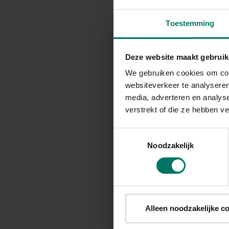
Toestemming
Een gezond recept 
Deze website maakt gebruik
Bereidingstijd: 10 m
We gebruiken cookies om cont
websiteverkeer te analyseren
media, adverteren en analys
verstrekt of die ze hebben v
INGREDIËNTEN
voor 1 persoon
Toestemmingsselectie
Noodzakelijk
35 g havermeel (h
blenden)
8 g chia zaad
10 g gebroken lijnz
50 g courgette / broc
Alleen noodzakelijke c
175 ml ongezoete p