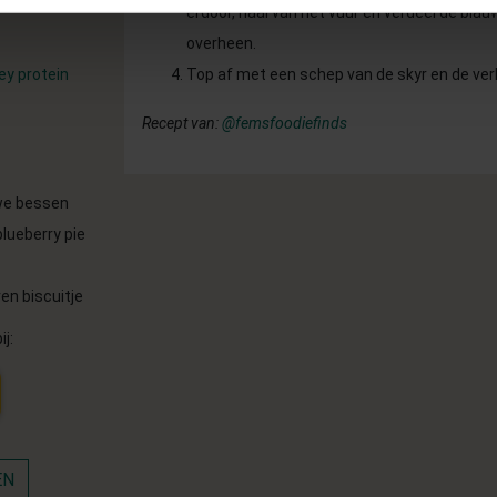
erdoor, haal van het vuur en verdeel de bla
overheen.
y protein
Top af met een schep van de skyr en de ver
Recept van:
@femsfoodiefinds
uwe bessen
blueberry pie
en biscuitje
ij:
EN