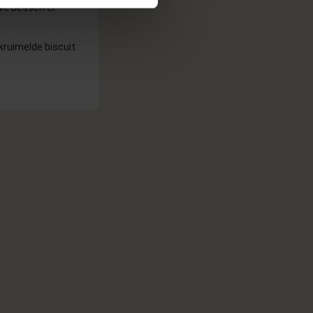
uwe bessen er
kruimelde biscuit.