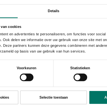
Details
voor een heerlijke ontbijttaart met blauwe bessen
 van cookies
in
ent en advertenties te personaliseren, om functies voor social
. Ook delen we informatie over uw gebruik van onze site met on
e. Deze partners kunnen deze gegevens combineren met andere i
erzameld op basis van uw gebruik van hun services.
BEREIDING
Meng de eerste rij ingrediënten met elkaar 
Voorkeuren
Statistieken
avermout
steelpannetje, behalve de whey, en warm op
beetje begint te pruttelen.
Warm intussen de diepvries blauwe bessen 
aad
in de magnetron.
coli rijst
Wanneer de havermout warm is en goed van 
ookies
Selectie toestaan
A
lantaardige
eventueel melk erbij doen als het te dik word