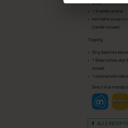
drink
1 tl vanille aroma
een halve
scoop
whe
(vanille smaak)
Topping:
50 g diepvries bla
1 flinke schep skyr 
smaak
1 verkruimeld volkor
Direct in je mandje b
ALLE RECEPT