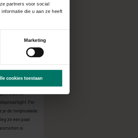
ze partners voor social
nformatie die u aan ze heeft
Marketing
arna met de kwark en
lle cookies toestaan
rites lijn
egen. Daarna
lspread light. Per
 je de tonijnsalade,
 leg ze een paar
gesmolten is.