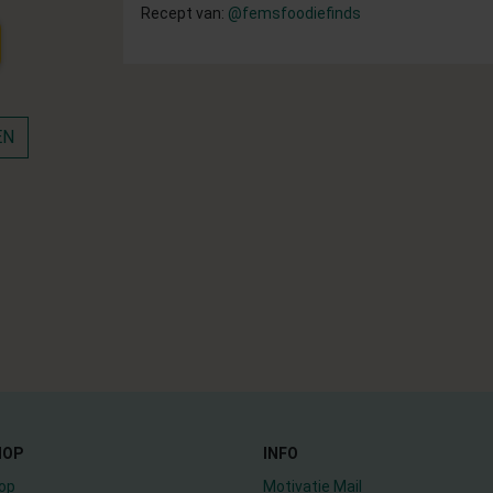
Recept van:
@femsfoodiefinds
EN
HOP
INFO
op
Motivatie Mail