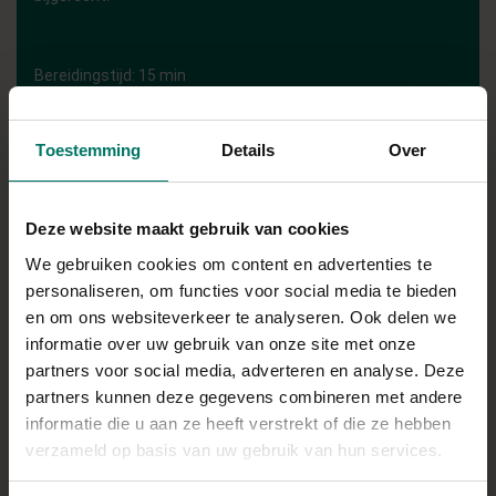
Bereidingstijd: 15 min
Toestemming
Details
Over
INGREDIËNTEN
Slamix
Deze website maakt gebruik van cookies
Komkommer
We gebruiken cookies om content en advertenties te
Paprika
personaliseren, om functies voor social media te bieden
Champignons
en om ons websiteverkeer te analyseren. Ook delen we
informatie over uw gebruik van onze site met onze
Geitenkaas
partners voor social media, adverteren en analyse. Deze
Granaatappelpitjes
partners kunnen deze gegevens combineren met andere
Pit & zaad mix
informatie die u aan ze heeft verstrekt of die ze hebben
verzameld op basis van uw gebruik van hun services.
Direct in je mandje bij: