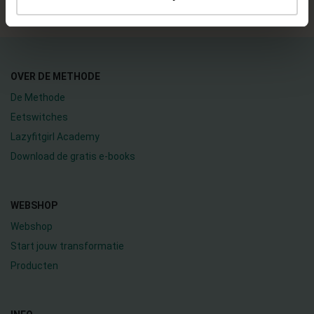
OVER DE METHODE
De Methode
Eetswitches
Lazyfitgirl Academy
Download de gratis e-books
WEBSHOP
Webshop
Start jouw transformatie
Producten