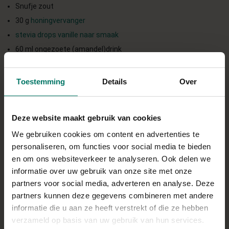
Snufje zout
30 g
honingvervanger
stevia drops vanille naar smaak
60 ml ongezoete (amandel)drink
40 g volkorenmeel
20 g amandelmeel
Toestemming
Details
Over
Bakspray
Direct in je mandje bij:
Deze website maakt gebruik van cookies
We gebruiken cookies om content en advertenties te
personaliseren, om functies voor social media te bieden
en om ons websiteverkeer te analyseren. Ook delen we
informatie over uw gebruik van onze site met onze
BEREIDING
partners voor social media, adverteren en analyse. Deze
1. Scheid de eieren en die het eiwit in een kom die ontvet is.
partners kunnen deze gegevens combineren met andere
informatie die u aan ze heeft verstrekt of die ze hebben
Voeg het zout toe en klop heb eiwit stijf op
verzameld op basis van uw gebruik van hun services.
2. Voeg bij de eierdooiers de honingvervanger en eventueel