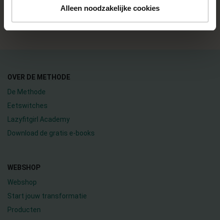
Alleen noodzakelijke cookies
ALLE RECEPTEN
OVER DE METHODE
De Methode
Eetswitches
Lazyfitgirl Academy
Download de gratis e-books
WEBSHOP
Webshop
Start jouw transformatie
Producten