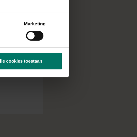
Marketing
e maantjes en de
tensaus.
Bak eventueel nog
lle cookies toestaan
rdeel over de pizza.
 de kaas goed is