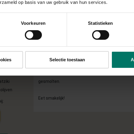
erzameld op basis van uw gebruik van hun services.
Verwarm de oven voor op 180 graden.
brood
Voorkeuren
Statistieken
1. Snijd daarna de paprika in reepjes, de ui in halv
courgette in rondjes.
2. Grill de paprika en courgette kort in een grillpan.
3. Smeer daarna het Libanees brood in met toma
4. Beleg met gegrilde groente, ui en mozzarella. 
ookies
Selectie toestaan
A
jouw favoriete eiwitrijke toppings in een pan en ve
5. Bak de pizza zo'n 10 minuten in de oven, totdat
tziki
gesmolten.
olijven
Eet smakelijk!
ij: