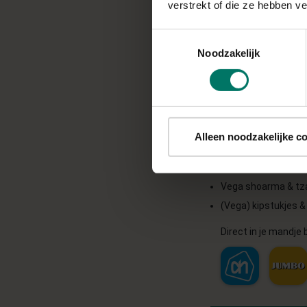
voor 1 pizza
verstrekt of die ze hebben v
Volkoren Libanees 
Toestemmingsselectie
Noodzakelijk
3 el tomatensaus
½ paprika
¼ courgette
½ rode ui
1/3 bol mozzarella
Alleen noodzakelijke c
Extra eiwitten:
Vega shoarma & tza
(Vega) kipstukjes & 
Direct in je mandje b