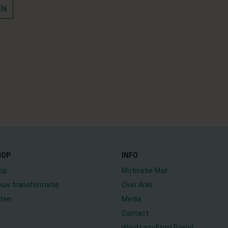
EN
HOP
INFO
op
Motivatie Mail
jouw transformatie
Over Anki
ten
Media
Contact
Word Lazyfitgirl Friend