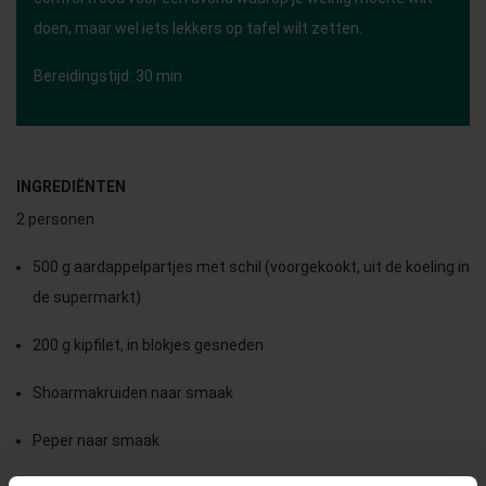
doen, maar wel iets lekkers op tafel wilt zetten.
Bereidingstijd: 30 min
INGREDIËNTEN
2 personen
500 g aardappelpartjes met schil (voorgekookt, uit de koeling in
de supermarkt)
200 g kipfilet, in blokjes gesneden
Shoarmakruiden naar smaak
Peper naar smaak