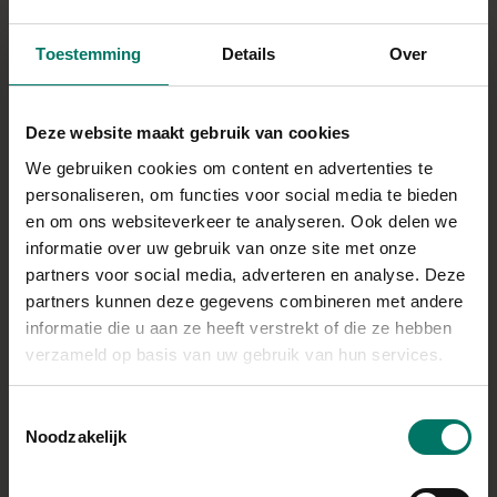
15 g geraspte 30+ kaas
15 g geraspte mozzarella (of in totaal 30 g geraspte 30+ kaas)
Toestemming
Details
Over
100 g ijsbergsla
Deze website maakt gebruik van cookies
een halve komkommer, in dunne plakjes
We gebruiken cookies om content en advertenties te
personaliseren, om functies voor social media te bieden
150 g (cherry)tomaten, gehalveerd of in blokjes gesneden
en om ons websiteverkeer te analyseren. Ook delen we
⁠een kleine rode ui, in dunne ringen gesneden
informatie over uw gebruik van onze site met onze
partners voor social media, adverteren en analyse. Deze
Remia Friteslijn Knoflooksaus naar smaak (of zero
partners kunnen deze gegevens combineren met andere
knoflooksaus)
informatie die u aan ze heeft verstrekt of die ze hebben
verzameld op basis van uw gebruik van hun services.
Direct in je mandje bij:
Toestemmingsselectie
Noodzakelijk