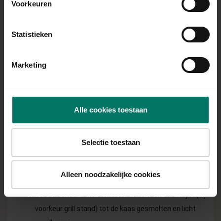
Voorkeuren
BEREIDING
Bereid de aardappeltjes conform instructies op de
Statistieken
verpakking, in de airfryer of oven.
Marketing
Snijd ondertussen de kipfilet in blokjes en breng op
smaak met shoarmakruiden en peper.
Verhit een koekenpan en bak de kip gaar en licht
Alle cookies toestaan
goudbruin.
Verdeel de aardappeltjes over een ovenschaal en
Selectie toestaan
verdeel de gebakken kip erover.
Strooi alle kaas over de kip.
Alleen noodzakelijke cookies
Zet de schaal enkele minuten in de oven of airfryer (bij
voorkeur grill stand) tot de kaas gesmolten en licht