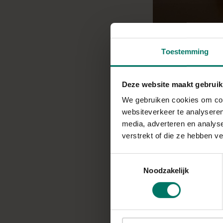
Toestemming
Deze website maakt gebruik
We gebruiken cookies om cont
Recept voor een he
websiteverkeer te analyseren
media, adverteren en analys
Bereidingstijd: 15 +
verstrekt of die ze hebben v
Toestemmingsselectie
Noodzakelijk
INGREDIËNTEN
voor 5 a 6 personen
Verse tomatensau