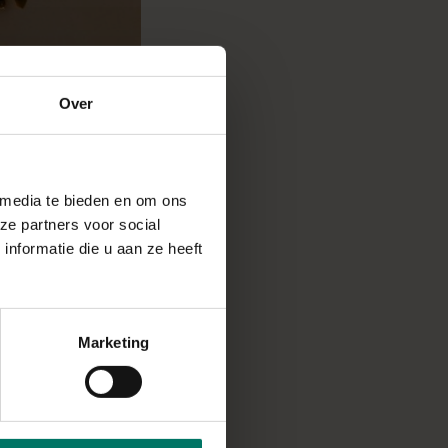
Over
 media te bieden en om ons
ze partners voor social
nformatie die u aan ze heeft
Marketing
ig bruin is en wok