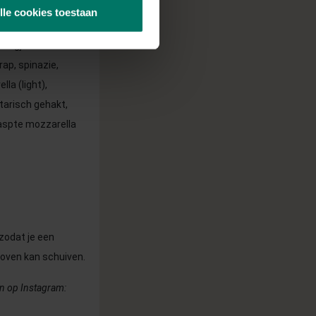
lle cookies toestaan
 laagje
ap, spinazie,
la (light),
tarisch gehakt,
raspte mozzarella
 zodat je een
oven kan schuiven.
en op Instagram: