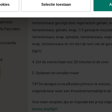
ch gehakt
ookies
Selectie toestaan
A
ondertussen de spinazie in een andere pan.
e
r)
3. Gebruik een grote ovenschaal en begin met een
spinazie
tomatensaus gevolgd door vegetarisch gehakt, wr
No Fairytales
tomatensaus, gehakt, wrap, 1/3 geraspte mozzarel
tomatensaus, wrap, spinazie, tomatensaus, vege
mozzarella
wrap, tomatensaus en tot slot de rest van de ge
(light).
ij:
4. Zet de ovenschaal voor 20 minuten in de oven.
5. Opdienen en smullen maar!
TIP! De lasagne is na afkoelen prima in te vriezen,
volgende keer weer een #voedzamemaaltijd in de 
Voor meer recepten, tips en inspiratie kan je mij volg
jessica_lazyfitgirl