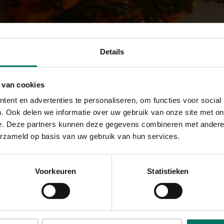
Details
 van cookies
ent en advertenties te personaliseren, om functies voor social
erlijk voedzame groentelasagne
. Ook delen we informatie over uw gebruik van onze site met on
e. Deze partners kunnen deze gegevens combineren met andere i
 20 min
erzameld op basis van uw gebruik van hun services.
Voorkeuren
Statistieken
BEREIDING
1. Oven voorverwarmen op 180°C
s
2. Rul het vegetarisch gehakt even tot dit knapper