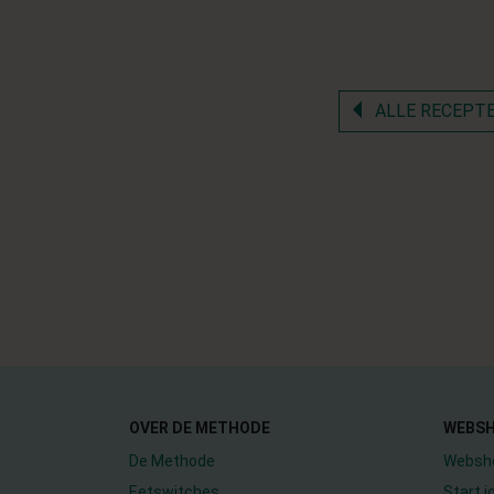
ALLE RECEPT
OVER DE METHODE
WEBS
De Methode
Websh
Eetswitches
Start 