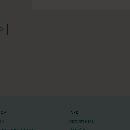
EN
HOP
INFO
op
Motivatie Mail
jouw transformatie
Over Anki