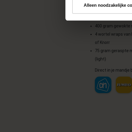
200 gram vegetaris
Alleen noodzakelijke c
(bijvoorbeeld van D
Vegetarische Slage
400 gram gewokte 
4 wortel wraps van 
of Knorr
75 gram geraspte 
(light)
Direct in je mandje b