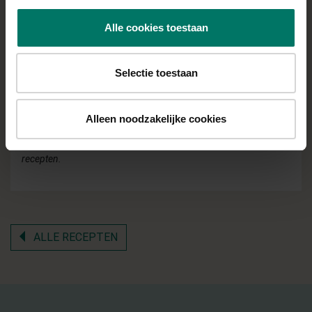
Zodra de soep klaar is kan je deze met de staafmixer
pureren tot een glad soepje
Alle cookies toestaan
Schenk de soep in een bord of kom en top af met de
haver cuisine, courgetteblokjes en wat verse
Selectie toestaan
koriander
Eet smakelijk!
Alleen noodzakelijke cookies
Volg
@jessica_lazyfitgirl
voor meer voedzame en suikervrije
recepten.
ALLE RECEPTEN