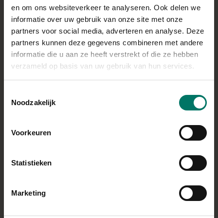
en om ons websiteverkeer te analyseren. Ook delen we
informatie over uw gebruik van onze site met onze
BEREIDING
partners voor social media, adverteren en analyse. Deze
Schil de pastinaak en snij deze en de courgette in
partners kunnen deze gegevens combineren met andere
informatie die u aan ze heeft verstrekt of die ze hebben
stukjes
verzameld op basis van uw gebruik van hun services.
Snipper de ui en hak de knoflookteentjes fijn
Giet wat zonnebloemolie op de bodem van de pan en
Toestemmingsselectie
zet op hoog vuur
Noodzakelijk
Zodra de olie warm is bak je de knoflook en ui even
kort tot de ui glazig is
Voorkeuren
Doe de courgette en pastinaak ook in de pan en strooi
de curry madras hier overheen
Statistieken
Even kort alles op hoog vuur aanbakken zodat het wat
bruin wordt
Giet de bouillon erbij, roer even door en laat een
Marketing
kwartier op een laag vuurtje staan