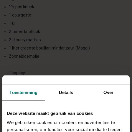
1½ pastinaak
1 courgette
1 ui
2 tenen knoflook
2 tl curry madras
1 liter groente bouillon minder zout
(Maggi)
Zonnebloemolie
Toppings:
Haver cuisine
Kleine blokjes rauwe courgette
Toestemming
Details
Over
Verse koriander
Direct in je mandje bij:
Deze website maakt gebruik van cookies
We gebruiken cookies om content en advertenties te
personaliseren, om functies voor social media te bieden