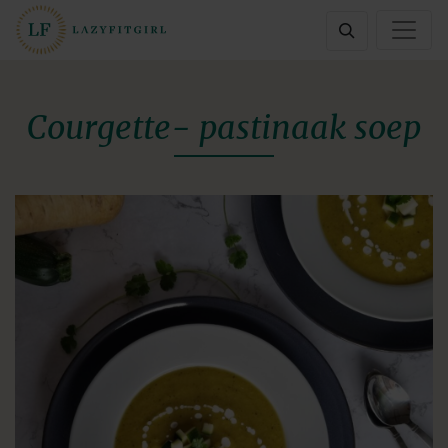
Courgette- pastinaak soep