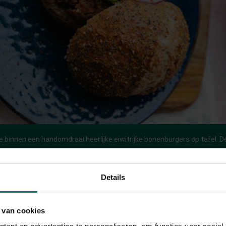
je binnen een handomdraai heerlijke eiwitrijke bonenburgers op tafel. D
tfood, maar ook lekker bij een AVG'tje als losse burger.
in
Details
 van cookies