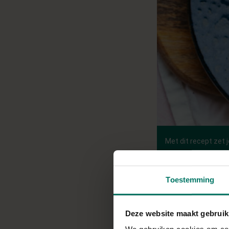
Met dit recept zet 
geschikt als comfor
Bereidingstijd: 30 m
Toestemming
Deze website maakt gebruik