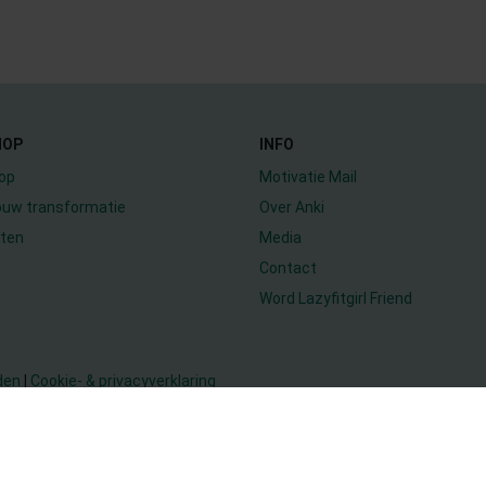
HOP
INFO
op
Motivatie Mail
jouw transformatie
Over Anki
ten
Media
Contact
Word Lazyfitgirl Friend
den
|
Cookie- & privacyverklaring
WEBDESIGN: MAATWWWERK