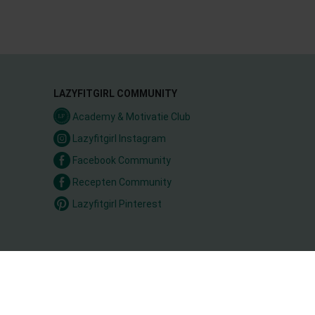
LAZYFITGIRL COMMUNITY
Academy & Motivatie Club
Lazyfitgirl Instagram
Facebook Community
Recepten Community
Lazyfitgirl Pinterest