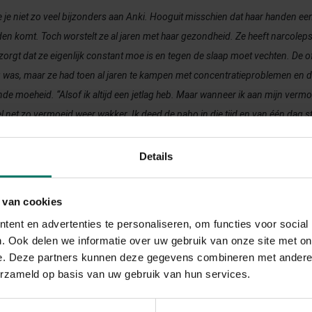
e je niet zo veel bijzonders aan Anki. Hooguit misschien dat haar handen een 
en komt. Toch worstelt ze al jaren met haar gezondheid. Ze heeft narcoleps
orgt dat ze eigenlijk constant moe is en tegen de slaap moet vechten. De o
g was, maar ze had toen al jaren te kampen met concentratieproblemen en d
e moeheid. “Alsof ik altijd een jetlag heb. Maar wanneer ik aan mijn verm
wel net zo vermoeid weer wakker. Ik deed de pabo in die tijd en van één dag 
 maar weinig uit mijn handen; studeren was lastig met mijn slaperige brei
Details
t Anki in het magazine Libelle Gezond 01-2021.
 van cookies
RTIKEL
ent en advertenties te personaliseren, om functies voor social
. Ook delen we informatie over uw gebruik van onze site met on
e. Deze partners kunnen deze gegevens combineren met andere i
erzameld op basis van uw gebruik van hun services.