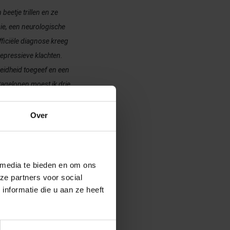
beetje trillen en ze
ie, een neurologische
fficiële diagnose kreeg
epressieve klachten.
oeidheid toegeef en een
stagelopen moest ik drie
n. Ik werd er somber
Over
 media te bieden en om ons
ze partners voor social
nformatie die u aan ze heeft