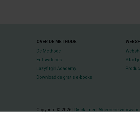
OVER DE METHODE
WEBS
De Methode
Websh
Eetswitches
Start 
Lazyfitgirl Academy
Produc
Download de gratis e-books
Copyright © 2026 |
Disclaimer
|
Algemene voorwaar