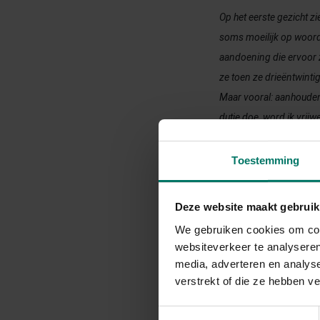
Op het eerste gezicht zi
soms moeilijk op
woord
aandoening die ervoor z
ze toen ze drieëntwinti
Maar vooral: aanhoudend
dutje doe, word ik vrij
dagen bijkomen. Er kwam
van.”
Toestemming
Lees het interview me
Deze website maakt gebruik
LEES HIER HET A
We gebruiken cookies om cont
websiteverkeer te analyseren
media, adverteren en analys
verstrekt of die ze hebben v
Toestemmingsselectie