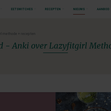
EETSWITCHES
RECEPTEN
NIEUWS
AANBOD
tgirl methode + recepten
d - Anki over Lazyfitgirl Meth