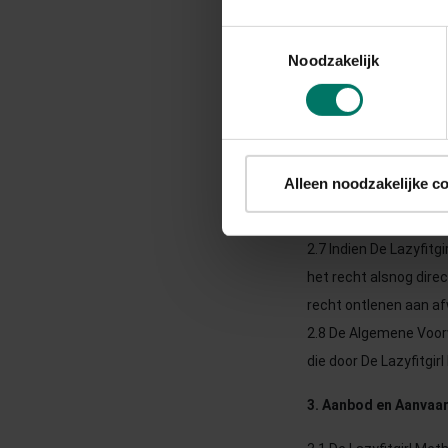
2.4 Als een bepaling u
Toestemmingsselectie
Noodzakelijk
nietig is of vernietig
zullen gezamenlijk een
bepaling.
2.5 Toepasselijkheid 
Alleen noodzakelijke c
2.6 Partijen kunnen S
2.7 Indien De Lazyfitg
het recht alsnog dire
recht ontlenen aan af
2.8 De Algemene Voorw
die door De Lazyfitgi
3. Aanbod en Aanvaa