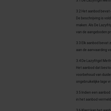
3.1 De Lazyfitgirl Me
3.2 Het aanbod bevat
De beschrijving is vo
maken. Als De Lazyfi
van de aangeboden pr
3.3 Elk aanbod bevat z
aan de aanvaarding va
3.4 De Lazyfitgirl Me
Het aanbod dat beston
voorbehoud van duideli
ongebruikelijke lage vr
3.5 Indien een aanbod
in het aanbod vermeld
3.6 Klant kan het aa