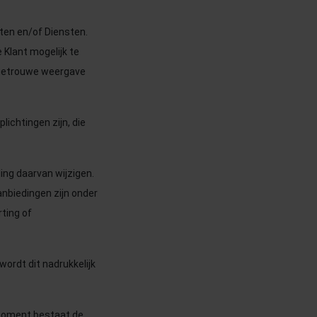
ten en/of Diensten.
 Klant mogelijk te
sgetrouwe weergave
lichtingen zijn, die
ing daarvan wijzigen.
nbiedingen zijn onder
rting of
ordt dit nadrukkelijk
 moment bestaat de