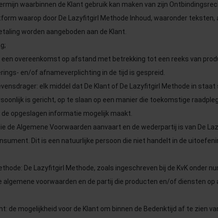
termijn waarbinnen de Klant gebruik kan maken van zijn Ontbindingsrec
tform waarop door De Lazyfitgirl Methode Inhoud, waaronder teksten,
betaling worden aangeboden aan de Klant.
g;
: een overeenkomst op afstand met betrekking tot een reeks van prod
ings- en/of afnameverplichting in de tijd is gespreid.
nsdrager: elk middel dat De Klant of De Lazyfitgirl Methode in staat 
soonlijk is gericht, op te slaan op een manier die toekomstige raadple
 de opgeslagen informatie mogelijk maakt.
j die de Algemene Voorwaarden aanvaart en de wederpartij is van De Laz
sument. Dit is een natuurlijke persoon die niet handelt in de uitoefen
Methode: De Lazyfitgirl Methode, zoals ingeschreven bij de KvK onder
e algemene voorwaarden en de partij die producten en/of diensten op
t: de mogelijkheid voor de Klant om binnen de Bedenktijd af te zien 