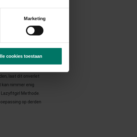
ke bepaling dan wel
Marketing
 kracht. Partijen
ietigde of nietige
lle cookies toestaan
en, laat dit onverlet
nt kan nimmer enig
Lazyfitgirl Methode.
 toepassing op derden