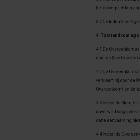
betaalverplichting aan
3.7 De leden 2 en 3 g
4. Totstandkoming 
4.1 De Overeenkomst k
door de Klant van het
4.2 De Overeenkomst wo
verklaart hij door de 
Overeenkomt en de tot
4.3 Indien de Klant h
onverwijld langs elek
deze aanvaarding niet
4.4 Indien de Overeen