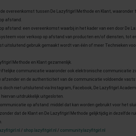
de overeenkomst tussen De Lazyfitgirl Methode en Klant, waaronder t
p afstand.
 afstand: een overeenkomst waarbij in het kader van een door De Laz
ysteem voor verkoop op afstand van producten en/of diensten, tot en
t uitsluitend gebruik gemaakt wordt van één of meer Technieken vo
yfitgirl Methode en Klant gezamenlijk.
chriftelijke communicatie waaronder ook elektronische communicatie z
de afzender en de authenticiteit van de communicatie voldoende vastst
 doch niet uitsluitend via Instagram, Facebook, De Lazyfitgirl Academy
hiervan uitdrukkelijk uitgesloten.
ommunicatie op afstand: middel dat kan worden gebruikt voor het slu
nder dat de Klant en De Lazyfitgirl Methode gelijktijdig in dezelfde ru
.
yfitgirl.nl
/
shop.lazyfitgirl.nl
/
community.lazyfitgirl.nl