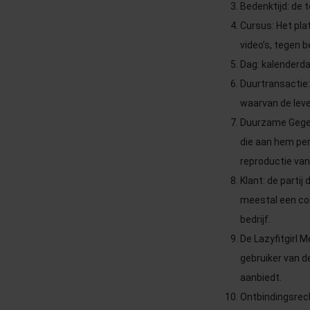
Bedenktijd: de 
Cursus: Het pla
video’s, tegen 
Dag: kalenderda
Duurtransactie
waarvan de lever
Duurzame Gegeve
die aan hem per
reproductie van
Klant: de parti
meestal een con
bedrijf.
De Lazyfitgirl 
gebruiker van d
aanbiedt.
Ontbindingsrech