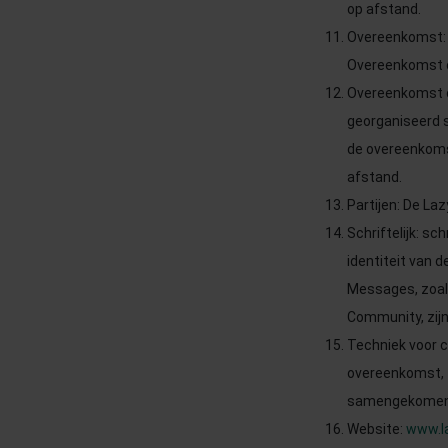
op afstand.
Overeenkomst: 
Overeenkomst o
Overeenkomst op
georganiseerd s
de overeenkoms
afstand.
Partijen: De Laz
Schriftelijk: s
identiteit van 
Messages, zoals
Community, zijn 
Techniek voor c
overeenkomst, zo
samengekomen
Website:
www.laz