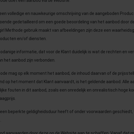
thode doet een aanbod via de Website.
 een volledige en nauwkeurige omschrijving van de aangeboden Produc
ldoende gedetailleerd om een goede beoordeling van het aanbod door de
tgirl Methode gebruik maakt van afbeeldingen zijn deze een waarheid
oducten en/of diensten.
odanige informatie, dat voor de Klant duidelijk is wat de rechten en verp
n het aanbod zijn verbonden.
thode mag op elk moment het aanbod, de inhoud daarvan of de prijsstell
d op het moment dat Klant aanvaardt, is het geldende aanbod. Alle aa
jke fouten in dit aanbod, zoals een onredelijk en onrealistisch hoge ko
aagprijs.
 een beperkte geldigheidsduur heeft of onder voorwaarden geschiedt, w
.
nbod aanvaarden door deze op de Website aan te schaffen. Vanaf dat