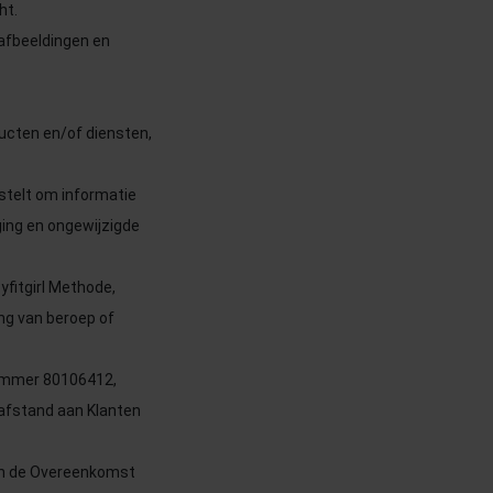
ht.
 afbeeldingen en
ucten en/of diensten,
stelt om informatie
ging en ongewijzigde
yfitgirl Methode,
ing van beroep of
 nummer 80106412,
 afstand aan Klanten
van de Overeenkomst