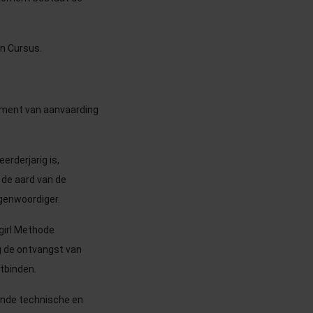
en Cursus.
moment van aanvaarding
erderjarig is,
p de aard van de
egenwoordiger.
tgirl Methode
g de ontvangst van
tbinden.
ende technische en