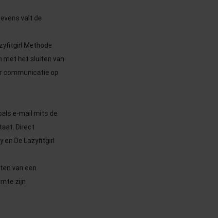
evens valt de
yfitgirl Methode
 met het sluiten van
or communicatie op
oals e-mail mits de
aat. Direct
 en De Lazyfitgirl
iten van een
imte zijn