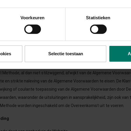
it deze voorwaarden geheel of gedeeltelijk in strijd is met een wettelij
Voorkeuren
Statistieken
d wordt, dan blijven deze voorwaarden voor het overige onverminderd van
 nieuwe bepaling overeenkomen die in lijn ligt met het doel van de vern
van enige (algemene) voorwaarden van Klant wordt uitgesloten.
ookies
Selectie toestaan
A
chriftelijk afwijken van de Algemene Voorwaarden.
irl Methode, al dan niet stilzwijgend, afwijkt van de Algemene Voorwaard
cte en strikte naleving van de Algemene Voorwaarden te eisen. De Kla
wijking of coulante toepassing van de Algemene Voorwaarden door De 
aarden, waaronder de uitsluitingen in aansprakelijkheid, zijn ook van
rl Methode worden ingeschakeld om de Overeenkomst uit te voeren.
rding