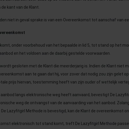
 de kant van de Klant.
elden niet in geval sprake is van een Overeenkomst tot aanschaf van e
overeenkomst
omt, onder voorbehoud van het bepaalde in lid 5, tot stand op het 
 aanbod en het voldoen aan de daarbij gestelde voorwaarden.
rdt gesloten met de Klant die meerderjarig is. Indien de Klant niet me
Overeenkomst aan te gaan dat hij, voor zover dat nodig zou zijn gelet o
ale prijs hiervan, toestemming heeft van zijn ouder of wettelijk vert
et aanbod langs elektronische weg heeft aanvaard, bevestigt De Lazyfi
tronische weg de ontvangst van de aanvaarding van het aanbod. Zolan
 De Lazyfitgirl Methode is bevestigd, kan de Klant de overeenkomst on
komst elektronisch tot stand komt, treft De Lazyfitgirl Methode pass